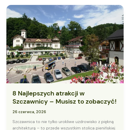
8
Najlepszych
atrakcji
w
Szczawnicy
–
Musisz
to
zobaczyć!
8 Najlepszych atrakcji w
Szczawnicy – Musisz to zobaczyć!
26 czerwca, 2026
Szczawnica to nie tylko urokliwe uzdrowisko z piękną
architekturą – to przede wszystkim stolica pienińskiej