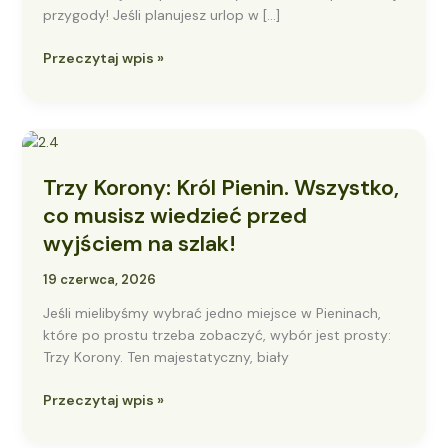
przygody! Jeśli planujesz urlop w […]
Przeczytaj wpis »
Trzy
Korony:
Trzy Korony: Król Pienin. Wszystko,
Król
Pienin.
co musisz wiedzieć przed
Wszystko,
wyjściem na szlak!
co
musisz
19 czerwca, 2026
wiedzieć
Jeśli mielibyśmy wybrać jedno miejsce w Pieninach,
przed
które po prostu trzeba zobaczyć, wybór jest prosty:
wyjściem
Trzy Korony. Ten majestatyczny, biały
na
szlak!
Przeczytaj wpis »