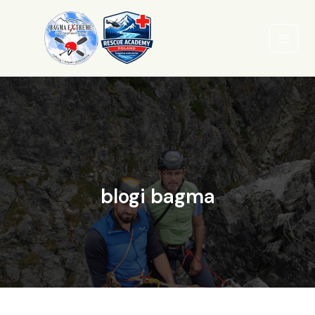
Przejdź
do
treści
blogi bagma