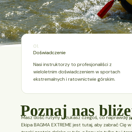
01.
Doświadczenie
Nasi instruktorzy to profesjonaliści z
wieloletnim doświadczeniem w sportach
ekstremalnych i ratownictwie górskim.
P
o
z
n
a
j
n
a
s
b
l
i
ż
e
Masz dość rutyny i szukasz czegoś, co naprawdę po
Ekipa BAGMA EXTREME jest tutaj, aby zabrać Cię w 