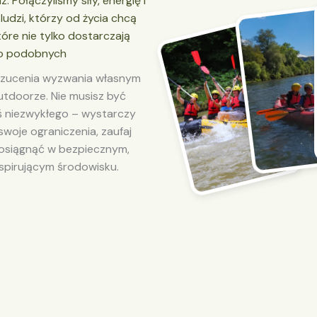
az. Połączyliśmy siły, energię i
ludzi, którzy od życia chcą
óre nie tylko dostarczają
 o podobnych
 rzucenia wyzwania własnym
outdoorze. Nie musisz być
ś niezwykłego – wystarczy
woje ograniczenia, zaufaj
 osiągnąć w bezpiecznym,
spirującym środowisku.