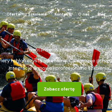
Oferta
Szkolenia
Kontakt
O nas
Blog
Przeżyj przygody z Bagma Extreme!
riery i chłoń czystą adrenalinę. Całoroczne przy
integracje firmowe i profesjonalne szkolenia.
Zobacz ofertę