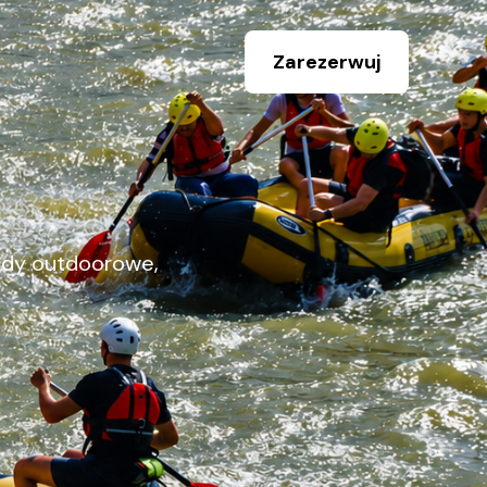
Zarezerwuj
gody outdoorowe,