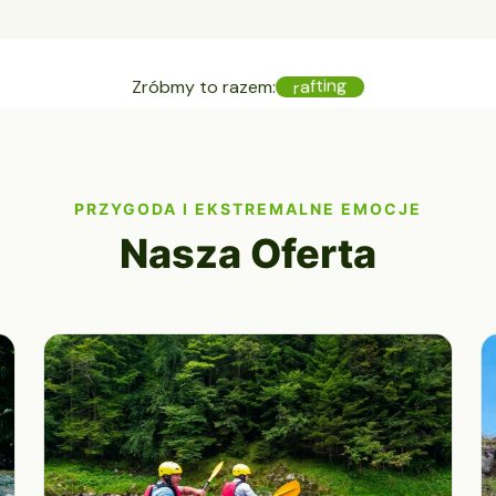
Zróbmy to razem:
r
a
f
t
i
n
g
PRZYGODA I EKSTREMALNE EMOCJE
Nasza Oferta