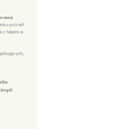
prawa
inku potrafi
a z falami w
ątkujących,
ika.
kropli