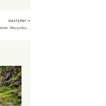
NASTĘPNY
Trzy Korony: Król Pienin. Wszystko, co musisz wiedzieć przed wyjściem na szlak!