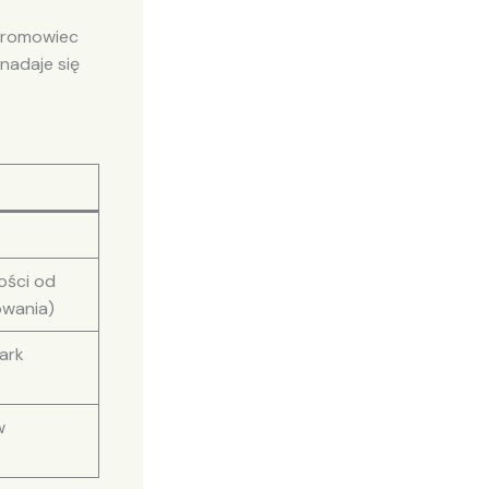
 Sromowiec
 nadaje się
ości od
owania)
ark
w