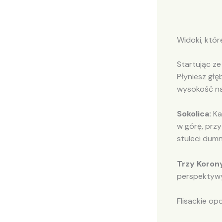
Widoki, któr
Startując ze
Płyniesz gł
wysokość n
Sokolica:
Ka
w górę, przy
stuleci dumn
Trzy Koron
perspektywy 
Flisackie opo