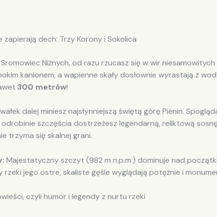
e zapierają dech: Trzy Korony i Sokolica
 Sromowiec Niżnych, od razu rzucasz się w wir niesamowitych
ębokim kanionem, a wapienne skały dosłownie wyrastają z wod
awet
300 metrów
!
wałek dalej miniesz najsłynniejszą świętą górę Pienin. Spoglą
 odrobinie szczęścia dostrzeżesz legendarną, reliktową sosnę
ie trzyma się skalnej grani.
y:
Majestatyczny szczyt (982 m n.p.m.) dominuje nad początki
rzeki jego ostre, skaliste gęśle wyglądają potężnie i monumen
wieści, czyli humor i legendy z nurtu rzeki