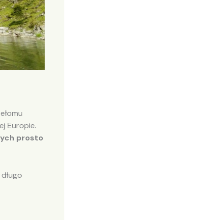
rzełomu
ej Europie.
ych prosto
a długo