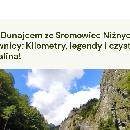
Oferta
Szkolenia
Kontakt
O nas
Blog
 Dunajcem ze Sromowiec Niżny
nicy: Kilometry, legendy i czys
lina!