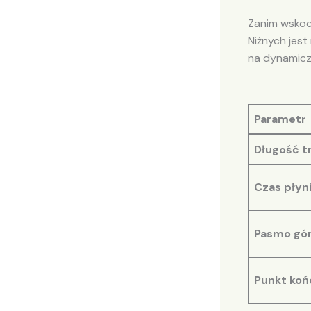
Zanim wskoc
Niżnych jest
na dynamicz
Parametr
Długość t
Czas płyn
Pasmo gór
Punkt ko