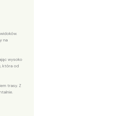
 widoków.
y na
dając wysoko
, która od
em trasy. Z
talnie.