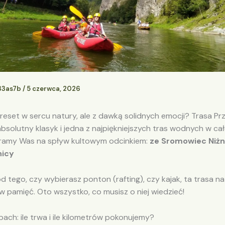
33as7b
/
5 czerwca, 2026
 reset w sercu natury, ale z dawką solidnych emocji? Trasa P
bsolutny klasyk i jedna z najpiękniejszych tras wodnych w cał
ieramy Was na spływ kultowym odcinkiem:
ze Sromowiec Niżn
nicy
od tego, czy wybierasz ponton (rafting), czy kajak, ta trasa n
w pamięć. Oto wszystko, co musisz o niej wiedzieć!
bach: ile trwa i ile kilometrów pokonujemy?