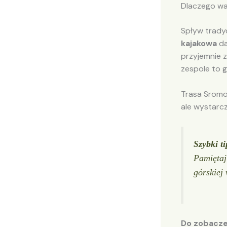
Dlaczego war
Spływ tradyc
kajakowa
da
przyjemnie z
zespole to g
Trasa Sromo
ale wystarcz
Szybki t
Pamiętaj
górskiej
Do zobacze