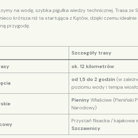
zymy na wodę, szybka pigułka wiedzy technicznej. Trasa ze
 nieco krótsza niż ta startująca z Kątów, dzięki czemu idealnie
ną przygodę.
Szczegóły trasy
rasy
ok. 12 kilometrów
od 1,5 do 2 godzin
(w zależn
ięcia
poziomu wody i tempa wiosł
Pieniny
Właściwe (Pieniński P
skie
Narodowy)
Przystań flisacka / kajakowa 
ńcowy
Szczawnicy