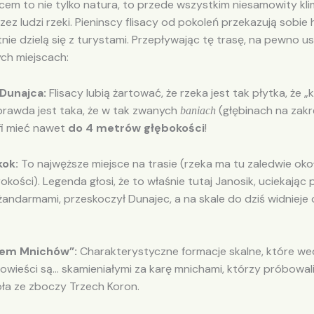
cem to nie tylko natura, to przede wszystkim niesamowity kl
ez ludzi rzeki. Pieninscy flisacy od pokoleń przekazują sobie h
nie dzielą się z turystami. Przepływając tę trasę, na pewno u
ych miejscach:
Dunajca:
Flisacy lubią żartować, że rzeka jest tak płytka, że 
 prawda jest taka, że w tak zwanych
(głębinach na zak
baniach
i mieć nawet
do 4 metrów głębokości
!
kok:
To najwęższe miejsce na trasie (rzeka ma tu zaledwie oko
kości). Legenda głosi, że to właśnie tutaj Janosik, uciekając 
żandarmami, przeskoczył Dunajec, a na skale do dziś widnieje 
dem Mnichów”:
Charakterystyczne formacje skalne, które we
powieści są… skamieniałymi za karę mnichami, którzy próbowal
oła ze zboczy Trzech Koron.