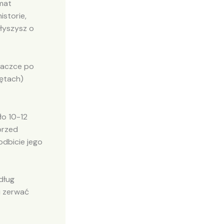
imat
istorie,
słyszysz o
„kaczce po
rętach)
ło 10-12
przed
odbicie jego
dług
i zerwać