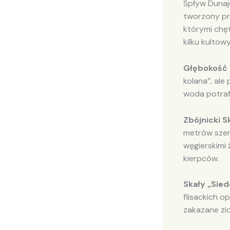
Spływ Dunaj
tworzony prz
którymi chęt
kilku kultow
Głębokość 
kolana”, ale
woda potraf
Zbójnicki S
metrów szero
węgierskimi 
kierpców.
Skały „Sie
flisackich o
zakazane zi