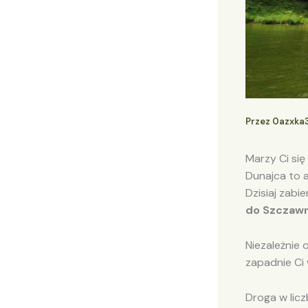
Przez
0azxka
Marzy Ci się
Dunajca to a
Dzisiaj zab
do Szczaw
Niezależnie 
zapadnie Ci 
Droga w licz