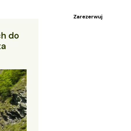
Zarezerwuj
ch do
ta