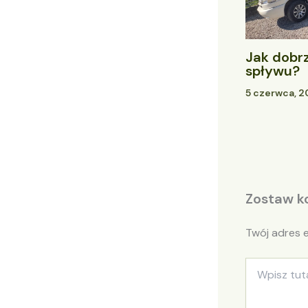
Jak dobr
spływu?
5 czerwca, 
Zostaw k
Twój adres e
Wpisz
tutaj..