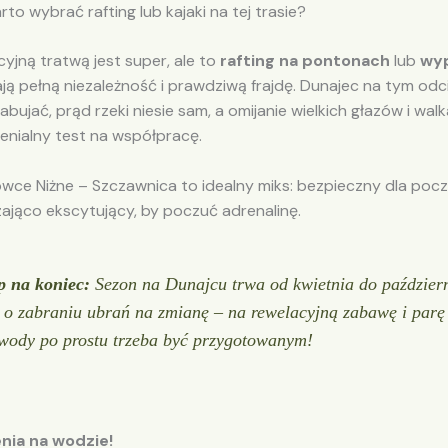
to wybrać rafting lub kajaki na tej trasie?
yjną tratwą jest super, ale to
rafting na pontonach
lub
wy
ją pełną niezależność i prawdziwą frajdę. Dunajec na tym odc
abujać, prąd rzeki niesie sam, a omijanie wielkich głazów i walk
enialny test na współpracę.
wce Niżne – Szczawnica to idealny miks: bezpieczny dla pocz
ająco ekscytujący, by poczuć adrenalinę.
ip na koniec:
Sezon na Dunajcu trwa od kwietnia do październ
 o zabraniu ubrań na zmianę – na rewelacyjną zabawę i parę 
 wody po prostu trzeba być przygotowanym!
nia na wodzie!